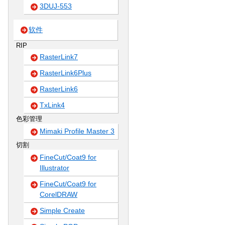
3DUJ-553
软件
RIP
RasterLink7
RasterLink6Plus
RasterLink6
TxLink4
色彩管理
Mimaki Profile Master 3
切割
FineCut/Coat9 for
Illustrator
FineCut/Coat9 for
CorelDRAW
Simple Create