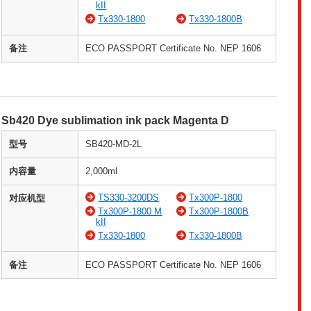
kII
Tx330-1800
Tx330-1800B
备注
ECO PASSPORT Certificate No. NEP 1606
Sb420 Dye sublimation ink pack Magenta D
型号
SB420-MD-2L
内容量
2,000ml
TS330-3200DS
Tx300P-1800
对应机型
Tx300P-1800 M
Tx300P-1800B
kII
Tx330-1800
Tx330-1800B
备注
ECO PASSPORT Certificate No. NEP 1606