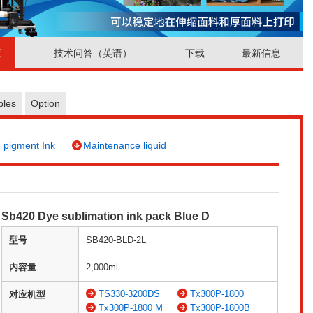
应
技术问答（英语）
下载
最新信息
bles
Option
e pigment Ink
Maintenance liquid
Sb420 Dye sublimation ink pack Blue D
型号
SB420-BLD-2L
内容量
2,000ml
TS330-3200DS
Tx300P-1800
对应机型
Tx300P-1800 M
Tx300P-1800B