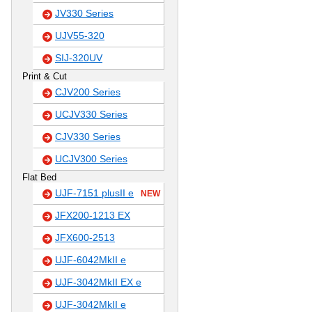
JV330 Series
UJV55-320
SIJ-320UV
Print & Cut
CJV200 Series
UCJV330 Series
CJV330 Series
UCJV300 Series
Flat Bed
UJF-7151 plusII e
NEW
JFX200-1213 EX
JFX600-2513
UJF-6042MkII e
UJF-3042MkII EX e
UJF-3042MkII e