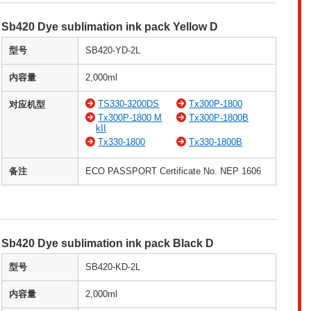
Sb420 Dye sublimation ink pack Yellow D
型号
SB420-YD-2L
内容量
2,000ml
TS330-3200DS
Tx300P-1800
对应机型
Tx300P-1800 M
Tx300P-1800B
kII
Tx330-1800
Tx330-1800B
备注
ECO PASSPORT Certificate No. NEP 1606
Sb420 Dye sublimation ink pack Black D
型号
SB420-KD-2L
内容量
2,000ml