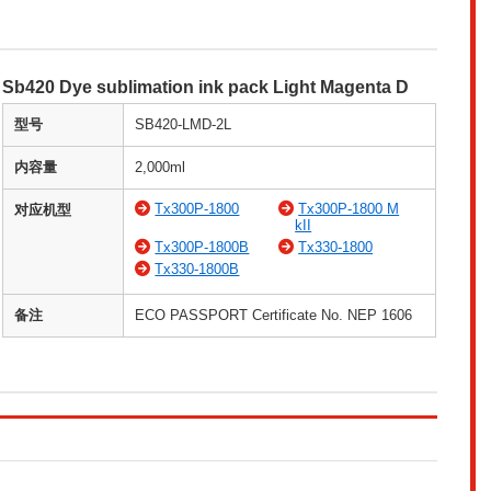
Sb420 Dye sublimation ink pack Light Magenta D
型号
SB420-LMD-2L
内容量
2,000ml
Tx300P-1800
Tx300P-1800 M
对应机型
kII
Tx300P-1800B
Tx330-1800
Tx330-1800B
备注
ECO PASSPORT Certificate No. NEP 1606