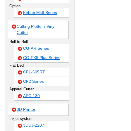
Option
Kebab MkII Series
Cutting Plotter / Vinyl
Cutter
Roll to Roll
CG-AR Series
CG-FXII Plus Series
Flat Bed
CFL-605RT
CF2 Series
Apparel Cutter
APC-130
3D Printer
Inkjet system
3DUJ-2207