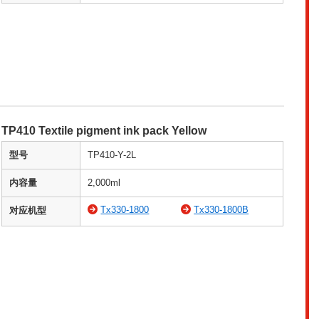
TP410 Textile pigment ink pack Yellow
型号
TP410-Y-2L
内容量
2,000ml
Tx330-1800
Tx330-1800B
对应机型