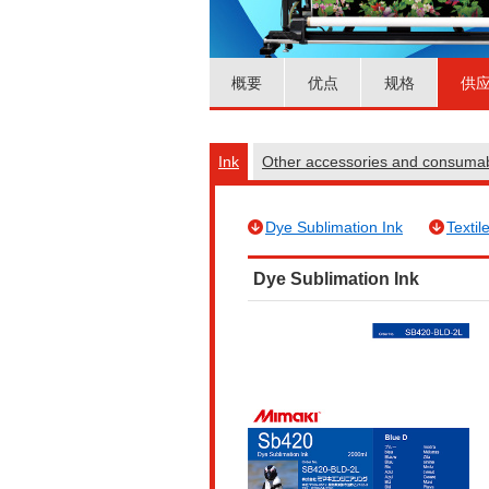
概要
优点
规格
供
Ink
Other accessories and consuma
Dye Sublimation Ink
Textil
Dye Sublimation Ink