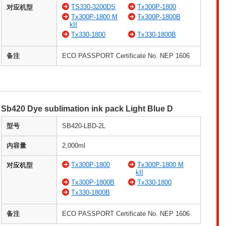
TS330-3200DS
Tx300P-1800
对应机型
Tx300P-1800 M
Tx300P-1800B
kII
Tx330-1800
Tx330-1800B
备注
ECO PASSPORT Certificate No. NEP 1606
Sb420 Dye sublimation ink pack Light Blue D
型号
SB420-LBD-2L
内容量
2,000ml
Tx300P-1800
Tx300P-1800 M
对应机型
kII
Tx300P-1800B
Tx330-1800
Tx330-1800B
备注
ECO PASSPORT Certificate No. NEP 1606