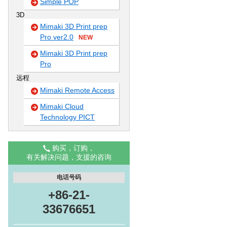
Simple POP
3D
Mimaki 3D Print prep
Pro ver2.0
NEW
Mimaki 3D Print prep
Pro
远程
Mimaki Remote Access
Mimaki Cloud
Technology PICT
购买，订购，
有关解决问题，支援的咨询
电话号码
+86-21-
33676651