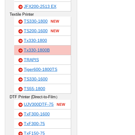
JFX200-2513 EX
Textile Printer
TS330-1800
NEW
TS200-1600
NEW
Tx330-1800
Tx330-1800B
TRAPIS
Tiger600-1800TS
TS330-1600
TS55-1800
DTF Printer (Direct-to-Film）
UJV300DTF-75
NEW
TxF300-1600
TxF300-75
TxF150-75