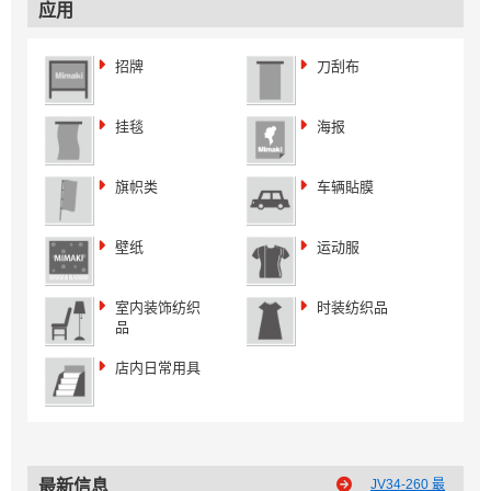
应用
招牌
刀刮布
挂毯
海报
旗帜类
车辆貼膜
壁纸
运动服
室内装饰纺织
时装纺织品
品
店内日常用具
最新信息
JV34-260 最