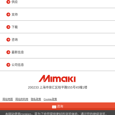
供应
支持
下载
咨询
最新信息
公司信息
200233 上海市徐汇区桂平路555号45幢1楼
网站地图
网站的利用
隐私政策
Cookie政策
咨询
本网站使用cookies，是为了给您提供更好的浏览体验。通过您的继续浏览，
© 2011 Shanghai Mimaki Trading Co., Ltd.