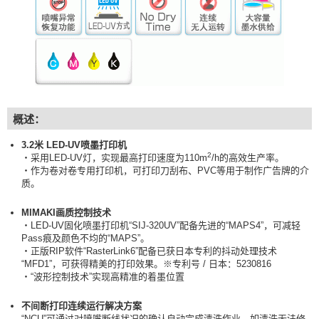
概述：
3.2米 LED-UV喷墨打印机
2
・采用LED-UV灯，实现最高打印速度为110m
/h的高效生产率。
・作为卷对卷专用打印机，可打印刀刮布、PVC等用于制作广告牌的介
质。
MIMAKI画质控制技术
・LED-UV固化喷墨打印机“SIJ-320UV”配备先进的“MAPS4”，可减轻
Pass痕及颜色不均的“MAPS”。
・正版RIP软件“RasterLink6”配备已获日本专利的抖动处理技术
“MFD1”，可获得精美的打印效果。※专利号 / 日本：5230816
・“波形控制技术”实现高精准的着墨位置
不间断打印连续运行解决方案
“NCU”可通过对喷嘴断线状况的确认自动完成清洗作业。如清洗无法修