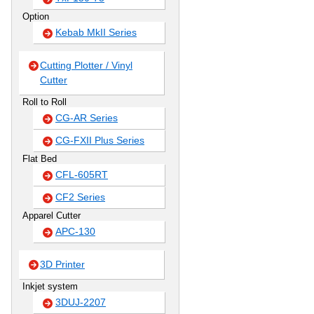
Option
Kebab MkII Series
Cutting Plotter / Vinyl
Cutter
Roll to Roll
CG-AR Series
CG-FXII Plus Series
Flat Bed
CFL-605RT
CF2 Series
Apparel Cutter
APC-130
3D Printer
Inkjet system
3DUJ-2207