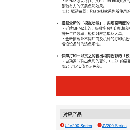
・MPM3可以制作、从RasterLink6安
张弛有力的优质色彩效果。
※1：驱动曲线：RasterLink系列所使
搭载全新的「模拟功能」，实现高精度的
・延续MPM2上的、吸收多台打印机机
提升生产效率，轻松对应急单及大单。
・全新搭载让不同厂商及机种的打印机色
增设设备时的追色烦恼。
保障打印一以贯之的输出相同色彩的「校
・自动调节输出色彩的变化（※2）的高
※2：用⊿E值表示色差。
对应产品
UJV200 Series
JV200 Series