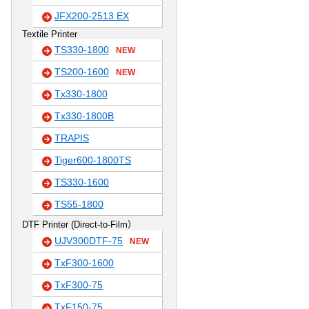
JFX200-2513 EX
Textile Printer
TS330-1800
NEW
TS200-1600
NEW
Tx330-1800
Tx330-1800B
TRAPIS
Tiger600-1800TS
TS330-1600
TS55-1800
DTF Printer (Direct-to-Film）
UJV300DTF-75
NEW
TxF300-1600
TxF300-75
TxF150-75