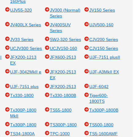
160Plus
UJV55-320
JV300 (Normal)
JV150 Series
Series
JV400LX Series
JV400SUV
UJV500-160
Series
JV33 Series
SWJ-320 Series
CJV200 Series
UCJV300 Series
UCJV150-160
CJV150 Series
I
JFX200-1213
JFX600-2513
UJF-7151 plusII
EX
UJF-3042MkII e
JFX200-2513
UJF-A3MkII EX
EX
UJF-7151 plus
JFX200-2513
UJF-6042
Tx330-1800
Tx330-1800B
Tiger600-
1800TS
Tx300P-1800
TS55-1800
Tx300P-1800B
MkII
Tx300P-1800
TS300P-1800
TS500-1800
S
TS34-1800A
TPC-1000
TS5-1600AMF