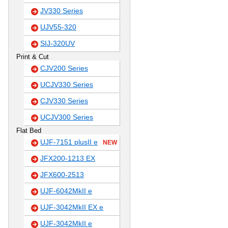
JV330 Series
UJV55-320
SIJ-320UV
Print & Cut
CJV200 Series
UCJV330 Series
CJV330 Series
UCJV300 Series
Flat Bed
UJF-7151 plusII e
NEW
JFX200-1213 EX
JFX600-2513
UJF-6042MkII e
UJF-3042MkII EX e
UJF-3042MkII e