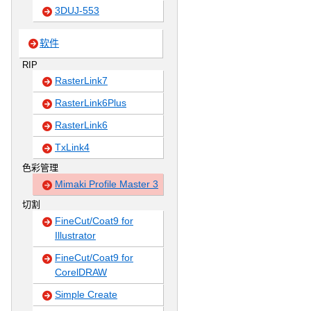
3DUJ-553
软件
RIP
RasterLink7
RasterLink6Plus
RasterLink6
TxLink4
色彩管理
Mimaki Profile Master 3
切割
FineCut/Coat9 for
Illustrator
FineCut/Coat9 for
CorelDRAW
Simple Create