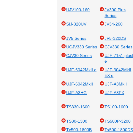
UJV100-160
JV300 Plus
Series
SIJ-320UV
JV34-260
JV5 Series
JV5-320DS
UCJV330 Series
CJV330 Series
CJV30 Series
UJF-7151 plusI
e
UJF-6042MkII e
UJF-3042MkII
EX e
UJF-6042MkII
UJF-A3MkII
UJF-A3HG
UJF-A3FX
TS330-1600
TS100-1600
TS30-1300
TS500P-3200
Tx500-1800B
Tx500-1800D