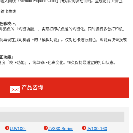
装的输入曲线「Mimaki Expand Color」所对应的驱动曲线。呈现艳丽少浊色，
用的输出曲线
色彩校正。
差并追色的「均衡功能」，实现打印机色差的均衡化。同时运行多台打印机，
调再现在我司机器上的「模拟功能」。仅对色卡进行测色，即能解决替换或
正功能」
精度「校正功能」，简单修正色彩变化。恒久保持最适宜的打印状态。
产品咨询
UJV100-
JV330 Series
JV100-160