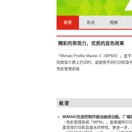
概要
优点
规格
精彩的表现力，优质的显色效果
「Mimaki Profile Master 3（M
同类型介质上打印时，或使用不同打印机型号
色彩管理系统
概 要
MIMAKI先进的制作驱动曲线功能。广
・色彩管理系统「MPM」，能根据所打
度发挥打印机及墨水的特性。更进一步，