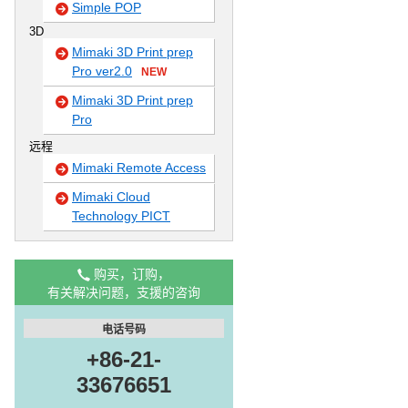
Simple POP
3D
Mimaki 3D Print prep
Pro ver2.0
NEW
Mimaki 3D Print prep
Pro
远程
Mimaki Remote Access
Mimaki Cloud
Technology PICT
购买，订购，
有关解决问题，支援的咨询
电话号码
+86-21-
33676651