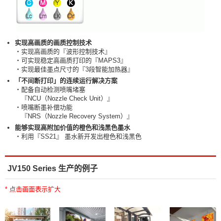
实现高画质的画质控制技术
・实现高画质的『波形控制技术』
・可实现稳定高画质打印的『MAPS3』
・实现最佳墨点尺寸的『3段智能加热器』
「不间断打印」的连续运行解决方案
・配备自动检测喷嘴堵塞
『NCU（Nozzle Check Unit）』
・喷嘴断墨补偿功能
『NRS（Nozzle Recovery System）』
能够实现高附加价值的橙色和浅黑色墨水
・利用『SS21』 墨水新开发出橙色和浅黑色
JV150 Series 生产的例子
* 点击画面表示扩大