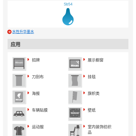
Sb54
水性升华墨水
应用
招牌
展示橱窗
刀刮布
挂毯
海报
旗帜类
车辆貼膜
壁纸
运动服
室内装饰纺织
品