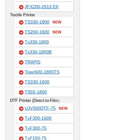
JFX200-2513 EX
Textile Printer
TS330-1800
NEW
TS200-1600
NEW
Tx330-1800
Tx330-1800B
TRAPIS
Tiger600-1800TS
TS330-1600
TS55-1800
DTF Printer (Direct-to-Film）
UJV300DTF-75
NEW
TxF300-1600
TxF300-75
TxF150-75