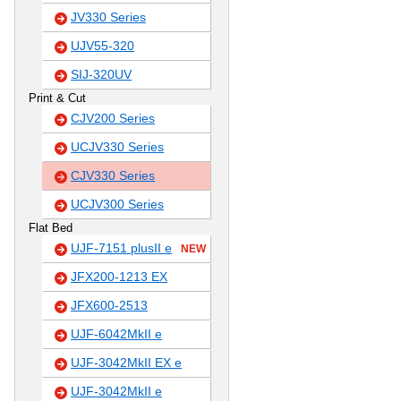
JV330 Series
UJV55-320
SIJ-320UV
Print & Cut
CJV200 Series
UCJV330 Series
CJV330 Series
UCJV300 Series
Flat Bed
UJF-7151 plusII e
NEW
JFX200-1213 EX
JFX600-2513
UJF-6042MkII e
UJF-3042MkII EX e
UJF-3042MkII e