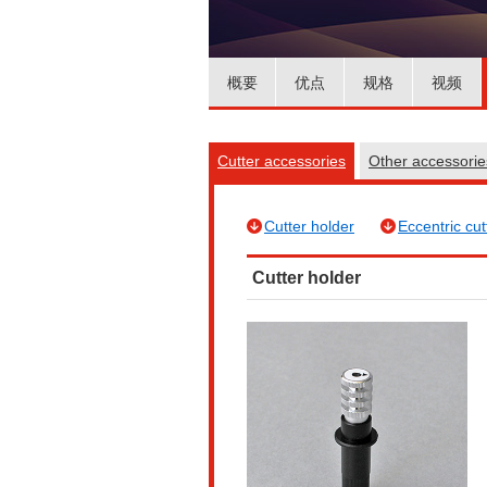
概要
优点
规格
视频
Cutter accessories
Other accessori
Cutter holder
Eccentric cut
Cutter holder