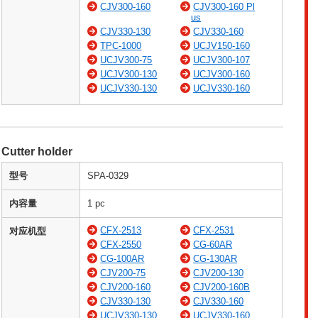
CJV300-160
CJV300-160 Pl
us
CJV330-130
CJV330-160
TPC-1000
UCJV150-160
UCJV300-75
UCJV300-107
UCJV300-130
UCJV300-160
UCJV330-130
UCJV330-160
Cutter holder
型号
SPA-0329
内容量
1 pc
CFX-2513
CFX-2531
对应机型
CFX-2550
CG-60AR
CG-100AR
CG-130AR
CJV200-75
CJV200-130
CJV200-160
CJV200-160B
CJV330-130
CJV330-160
UCJV330-130
UCJV330-160