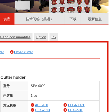
供应
技术问答（英语）
下载
最新信息
es and consumables
Option
Ink
ter
Other cutter
Cutter holder
型号
SPA-0090
内容量
1 pc
APC-130
CFL-605RT
对应机型
CFX-2513
CFX-2531