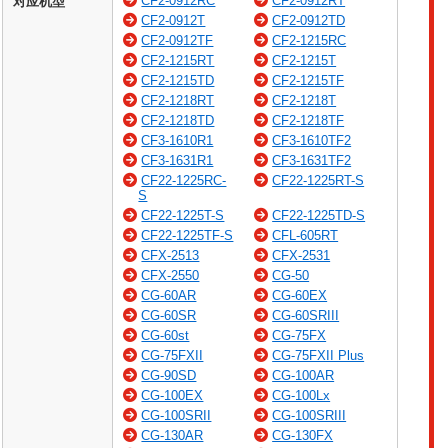
CF2-0912RC
CF2-0912RT
对应机型
CF2-0912T
CF2-0912TD
CF2-0912TF
CF2-1215RC
CF2-1215RT
CF2-1215T
CF2-1215TD
CF2-1215TF
CF2-1218RT
CF2-1218T
CF2-1218TD
CF2-1218TF
CF3-1610R1
CF3-1610TF2
CF3-1631R1
CF3-1631TF2
CF22-1225RC-
CF22-1225RT-S
S
CF22-1225T-S
CF22-1225TD-S
CF22-1225TF-S
CFL-605RT
CFX-2513
CFX-2531
CFX-2550
CG-50
CG-60AR
CG-60EX
CG-60SR
CG-60SRIII
CG-60st
CG-75FX
CG-75FXII
CG-75FXII Plus
CG-90SD
CG-100AR
CG-100EX
CG-100Lx
CG-100SRII
CG-100SRIII
CG-130AR
CG-130FX