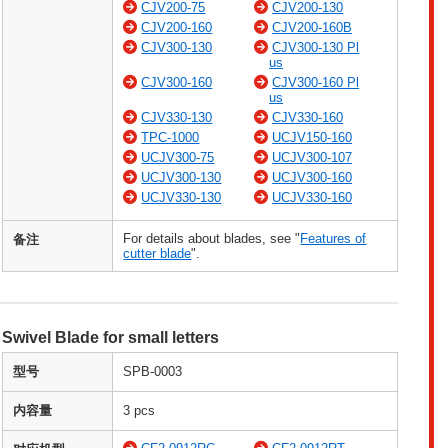
CJV200-75
CJV200-130
CJV200-160
CJV200-160B
CJV300-130
CJV300-130 Pl
us
CJV300-160
CJV300-160 Pl
us
CJV330-130
CJV330-160
TPC-1000
UCJV150-160
UCJV300-75
UCJV300-107
UCJV300-130
UCJV300-160
UCJV330-130
UCJV330-160
For details about blades, see "
Features of
备注
cutter blade
".
Swivel Blade for small letters
型号
SPB-0003
内容量
3 pcs