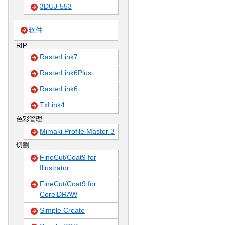
3DUJ-553
软件
RIP
RasterLink7
RasterLink6Plus
RasterLink6
TxLink4
色彩管理
Mimaki Profile Master 3
切割
FineCut/Coat9 for
Illustrator
FineCut/Coat9 for
CorelDRAW
Simple Create