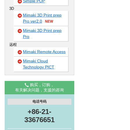
Simple POP
3D
Mimaki 3D Print prep
Pro ver2.0
NEW
Mimaki 3D Print prep
Pro
远程
Mimaki Remote Access
Mimaki Cloud
Technology PICT
购买，订购，
有关解决问题，支援的咨询
电话号码
+86-21-
33676651