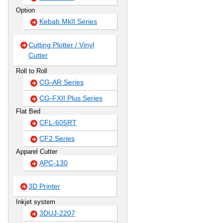
Option
Kebab MkII Series
Cutting Plotter / Vinyl
Cutter
Roll to Roll
CG-AR Series
CG-FXII Plus Series
Flat Bed
CFL-605RT
CF2 Series
Apparel Cutter
APC-130
3D Printer
Inkjet system
3DUJ-2207