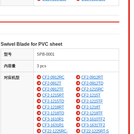
Swivel Blade for PVC sheet
型号
SPB-0001
内容量
3 pcs
CF2-0912RC
CF2-0912RT
对应机型
CF2-0912T
CF2-0912TD
CF2-0912TF
CF2-1215RC
CF2-1215RT
CF2-1215T
CF2-1215TD
CF2-1215TF
CF2-1218RT
CF2-1218T
CF2-1218TD
CF2-1218TF
CF3-1610R1
CF3-1610TF2
CF3-1631R1
CF3-1631TF2
CF22-1225RC-
CF22-1225RT-S