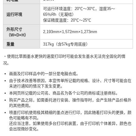
可运行环境温度：20℃～30℃，湿度35～
运行环境
65％Rh（无凝结）
保证精度温度：20℃～25℃
外形尺寸
2,193mm×1,572mm×1,273mm
（W×D×H）
重量
317kg（含57kg专用底座）
・使用比草图墨水更快的速度打印时可能会发生墨水无法完全固化的情
况。
画面及打印样品中的一部分是电脑合成。
由于技术改善等原因，本宣传单所记载的规格、设计、尺寸等可能会在
未进行通知的情况下发生变更。
本网页所记载的公司名、商品名为各个公司的商标或注册商标。
购买产品之际，如需委托进行安装、操作指导时，会产生除产品价格外
的其他费用。
喷墨打印机使用极其精细的墨点进行打印，因此随着打印头的更换，颜
色可能略有不同。
还应当注意，如果使用多台打印机装置，由于打印机个体差异，颜色也
会出现微妙变化。