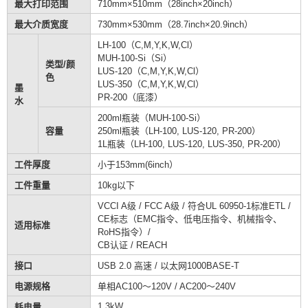
最大打印范围
710mm×510mm（28inch×20inch）
最大介质宽度
730mm×530mm（28.7inch×20.9inch）
LH-100（C,M,Y,K,W,Cl）
MUH-100-Si（Si）
类型/颜
LUS-120（C,M,Y,K,W,Cl）
色
LUS-350（C,M,Y,K,W,Cl）
墨
PR-200（底漆）
水
200ml瓶装（MUH-100-Si）
容量
250ml瓶装（LH-100, LUS-120, PR-200）
1L瓶装（LH-100, LUS-120, LUS-350, PR-200）
工件厚度
小于153mm(6inch）
工件重量
10kg以下
VCCI A级 / FCC A级 / 符合UL 60950-1标准ETL /
CE标志（EMC指令、低电压指令、机械指令、
适用标准
RoHS指令）/
CB认证 / REACH
接口
USB 2.0 高速 / 以太网1000BASE-T
电源规格
单相AC100～120V / AC200～240V
1.3kW
耗电量