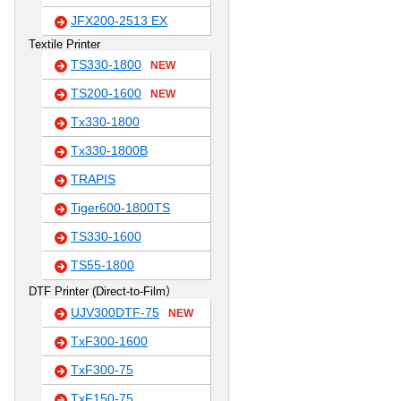
JFX200-2513 EX
Textile Printer
TS330-1800
NEW
TS200-1600
NEW
Tx330-1800
Tx330-1800B
TRAPIS
Tiger600-1800TS
TS330-1600
TS55-1800
DTF Printer (Direct-to-Film）
UJV300DTF-75
NEW
TxF300-1600
TxF300-75
TxF150-75