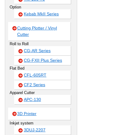
Option
Kebab MkII Series
Cutting Plotter / Vinyl
Cutter
Roll to Roll
CG-AR Series
CG-FXII Plus Series
Flat Bed
CFL-605RT
CF2 Series
Apparel Cutter
APC-130
3D Printer
Inkjet system
3DUJ-2207