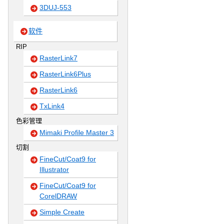
3DUJ-553
软件
RIP
RasterLink7
RasterLink6Plus
RasterLink6
TxLink4
色彩管理
Mimaki Profile Master 3
切割
FineCut/Coat9 for
Illustrator
FineCut/Coat9 for
CorelDRAW
Simple Create