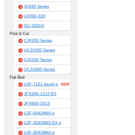
JV330 Series
UJV55-320
SIJ-320UV
Print & Cut
CJV200 Series
UCJV330 Series
CJV330 Series
UCJV300 Series
Flat Bed
UJF-7151 plusII e
NEW
JFX200-1213 EX
JFX600-2513
UJF-6042MkII e
UJF-3042MkII EX e
UJF-3042MkII e