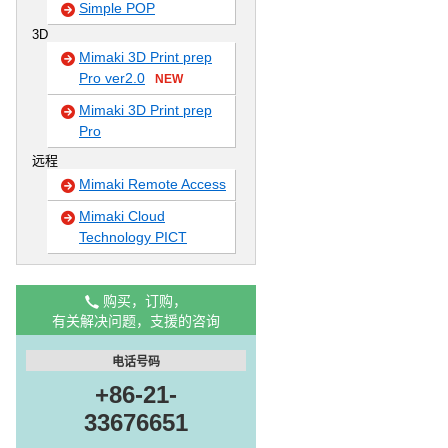
Simple POP
3D
Mimaki 3D Print prep
Pro ver2.0
NEW
Mimaki 3D Print prep
Pro
远程
Mimaki Remote Access
Mimaki Cloud
Technology PICT
购买，订购，
有关解决问题，支援的咨询
电话号码
+86-21-
33676651