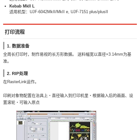
Kebab MkII L
适用机型：UJF-6042MkII/MkII e, UJF-7151 plus/plusII
打印流程
1. 数据准备
全周长打印时，制作易视的长方形数据。 送料幅宽以直径×3.14mm为基
准。
2. RIP处理
在RasterLink运作。
印刷对象物配置在治具上・直径输入到打印机里・根据输入后的画面、设
置滚轮・可输入原点