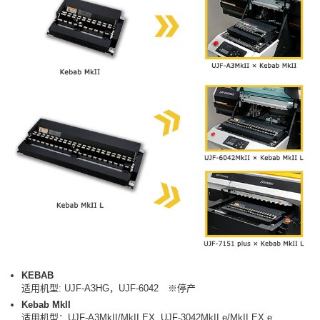
KEBAB
适用机型: UJF-A3HG，UJF-6042 ※停产
Kebab MkII
适用机型：UJF-A3MkII/MkII EX, UJF-3042MkII e/MkII EX e