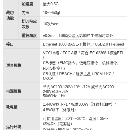
加速度
最大0.5G
裁切
刀压
10～450gf
功能
切刀响应
10次/sec
次数
重复精度
±0.2mm（薄膜受温度影响产生伸缩时除外）
接口
Ethernet 1000 BASE-T(推荐) / USB2.0 Hi-speed
VCCI A级 / FCC A级 / 符合IEC 62368-1标准ETL
/
CE标志（EMC指令，低电压指令，机械指令，
适合规格
RoHS指令）/
CB认证 / REACH / 能源之星 / RCM / KC /
UKCA
单向AC100-120V±10% /12A 或单向AC200-
电源规格
240V±10% /6A
50/60Hz±1Hz
1,440W以下×1 / 标准800W（连续打印时）/
耗电量
4.5W以下（休眠时）
可使用温度：20℃～30℃，湿度：35～
65％Rh（无凝结）
运行环境
保证精度的温度：20℃～25℃