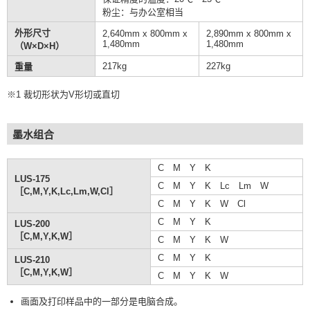
粉尘：与办公室相当
外形尺寸
2,640mm x 800mm x
2,890mm x 800mm x
1,480mm
1,480mm
（W×D×H）
217kg
227kg
重量
※1 裁切形状为V形切或直切
墨水组合
C M Y K
LUS-175
C M Y K Lc Lm W
［C,M,Y,K,Lc,Lm,W,Cl］
C M Y K W Cl
C M Y K
LUS-200
［C,M,Y,K,W］
C M Y K W
C M Y K
LUS-210
［C,M,Y,K,W］
C M Y K W
画面及打印样品中的一部分是电脑合成。