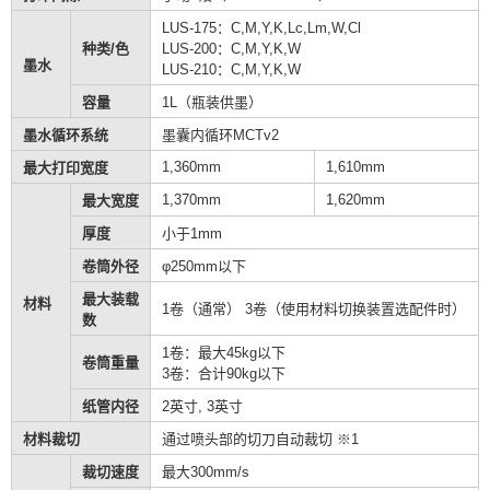
LUS-175：C,M,Y,K,Lc,Lm,W,Cl
种类/色
LUS-200：C,M,Y,K,W
墨水
LUS-210：C,M,Y,K,W
容量
1L（瓶装供墨）
墨水循环系统
墨囊内循环MCTv2
1,360mm
1,610mm
最大打印宽度
1,370mm
1,620mm
最大宽度
厚度
小于1mm
卷筒外径
φ250mm以下
最大装载
材料
1卷（通常） 3卷（使用材料切换装置选配件时）
数
1卷：最大45kg以下
卷筒重量
3卷：合计90kg以下
纸管内径
2英寸, 3英寸
材料裁切
通过喷头部的切刀自动裁切 ※1
裁切速度
最大300mm/s