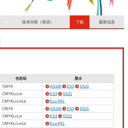
应
技术问答（英语）
下载
最新信息
色彩组
墨水
CMYK
AS100
ES3
SS21
CMYKLcLm
ES3
SS21
CMYKLcLmLk
Eco-PA1
CMYK
AS100
ES3
SS21
CMYKLcLm
ES3
SS21
CMYKLcLmLk
Eco-PA1