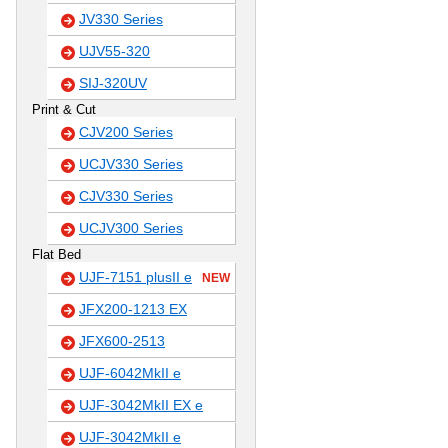
JV330 Series
UJV55-320
SIJ-320UV
Print & Cut
CJV200 Series
UCJV330 Series
CJV330 Series
UCJV300 Series
Flat Bed
UJF-7151 plusII e
NEW
JFX200-1213 EX
JFX600-2513
UJF-6042MkII e
UJF-3042MkII EX e
UJF-3042MkII e