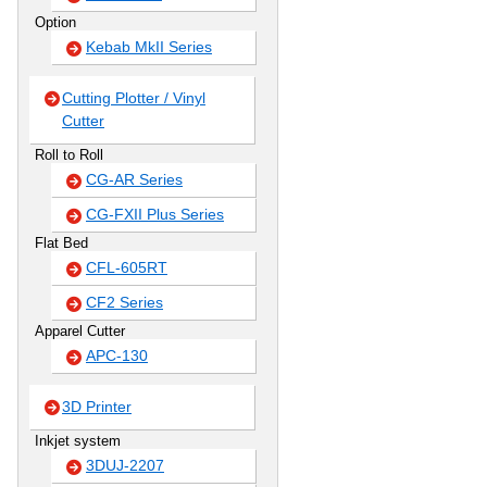
Option
Kebab MkII Series
Cutting Plotter / Vinyl
Cutter
Roll to Roll
CG-AR Series
CG-FXII Plus Series
Flat Bed
CFL-605RT
CF2 Series
Apparel Cutter
APC-130
3D Printer
Inkjet system
3DUJ-2207