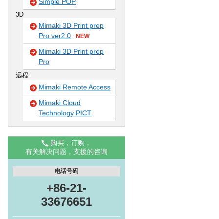
Simple POP
3D
Mimaki 3D Print prep
Pro ver2.0
NEW
Mimaki 3D Print prep
Pro
远程
Mimaki Remote Access
Mimaki Cloud
Technology PICT
购买，订购，
有关解决问题，支援的咨询
电话号码
+86-21-
33676651