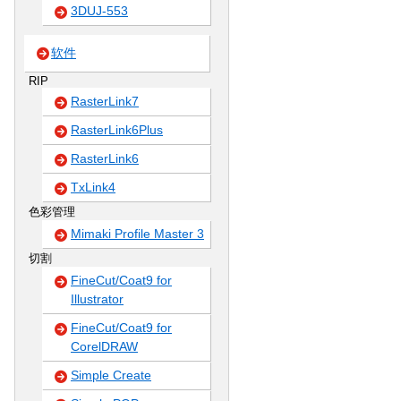
3DUJ-553
软件
RIP
RasterLink7
RasterLink6Plus
RasterLink6
TxLink4
色彩管理
Mimaki Profile Master 3
切割
FineCut/Coat9 for
Illustrator
FineCut/Coat9 for
CorelDRAW
Simple Create