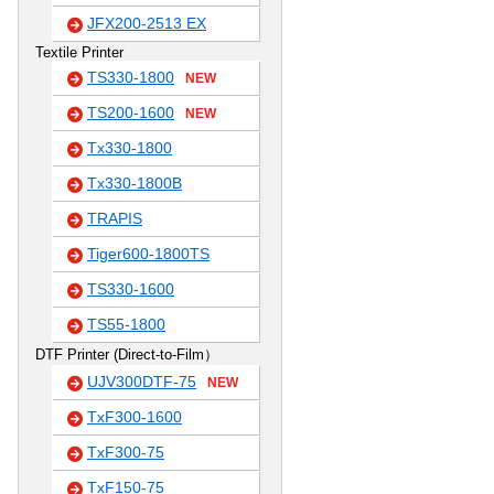
JFX200-2513 EX
Textile Printer
TS330-1800
NEW
TS200-1600
NEW
Tx330-1800
Tx330-1800B
TRAPIS
Tiger600-1800TS
TS330-1600
TS55-1800
DTF Printer (Direct-to-Film）
UJV300DTF-75
NEW
TxF300-1600
TxF300-75
TxF150-75