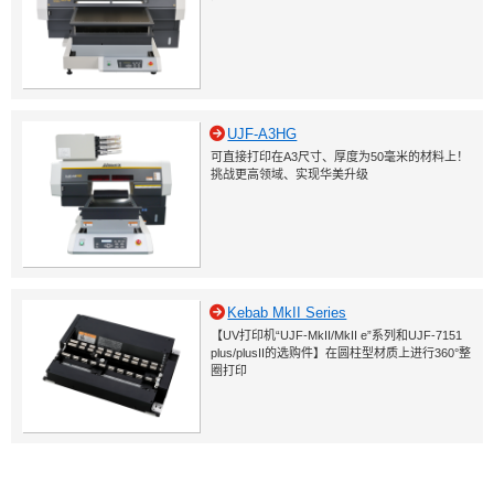
UJF-A3HG
可直接打印在A3尺寸、厚度为50毫米的材料上！
挑战更高领域、实现华美升级
Kebab MkII Series
【UV打印机“UJF-MkII/MkII e”系列和UJF-7151
plus/plusII的选购件】在圆柱型材质上进行360°整
圈打印