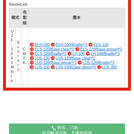
RasterLink
色
模式
彩
墨水
组
U
J
F
6
-
ELH-100
ELH-100(Braille)*3
ELS-120
c
3
C
ELS-120(Base clear)*1
ELS-120(Base primer)*2
o
0
M
ELS-120(Braille)*3
LH-100
LH-100(Braille)*3
l
4
Y
LUS-120
LUS-120(Base clear)*1
o
2
K
LUS-120(Base primer)*2
LUS-120(Braille)*3
r
M
LUS-150
LUS-150(Clear gloss)*1
LUS-200
s
kI
I
e
购买，订购，
有关解决问题，支援的咨询