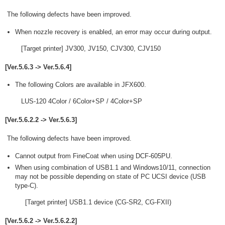
The following defects have been improved.
When nozzle recovery is enabled, an error may occur during output.
[Target printer] JV300, JV150, CJV300, CJV150
[Ver.5.6.3 -> Ver.5.6.4]
The following Colors are available in JFX600.
LUS-120 4Color / 6Color+SP / 4Color+SP
[Ver.5.6.2.2 -> Ver.5.6.3]
The following defects have been improved.
Cannot output from FineCoat when using DCF-605PU.
When using combination of USB1.1 and Windows10/11, connection
may not be possible depending on state of PC UCSI device (USB
type-C).
[Target printer] USB1.1 device (CG-SR2, CG-FXII)
[Ver.5.6.2 -> Ver.5.6.2.2]