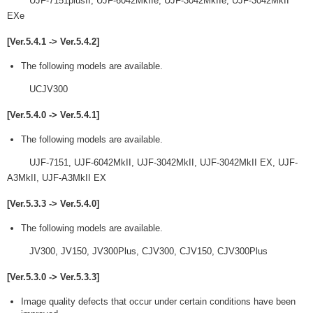
UJF-7151plusII, UJF-6042MkIIe, UJF-3042MkIIe, UJF-3042MkII
EXe
[Ver.5.4.1 -> Ver.5.4.2]
The following models are available.
UCJV300
[Ver.5.4.0 -> Ver.5.4.1]
The following models are available.
UJF-7151, UJF-6042MkII, UJF-3042MkII, UJF-3042MkII EX, UJF-
A3MkII, UJF-A3MkII EX
[Ver.5.3.3 -> Ver.5.4.0]
The following models are available.
JV300, JV150, JV300Plus, CJV300, CJV150, CJV300Plus
[Ver.5.3.0 -> Ver.5.3.3]
Image quality defects that occur under certain conditions have been