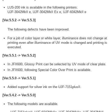
LUS-200 ink is available in the following printers.
UJF-3042MkII e, UJF-3042MkII Ex e, UJF-6042MkII e
[Ver.5.5.2 -> Ver.5.5.3]
The following defects have been improved.
For a job of color layer or white layer, illuminance does not change at
printing even after illuminance of UV mode is changed and printing is
executed.
[Ver.5.5.1 -> Ver.5.5.2]
In JFX600, Glossy Print can be selected by UV mode of clear plate.
In JFX600, following Special Color Over Print is available.
[Ver.5.5.0 -> Ver.5.5.1]
Added support for silver ink on the UJF-7151plusII.
[Ver.5.4.2 -> Ver.5.5.0]
The following models are available.