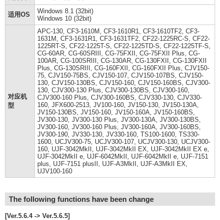
Windows 8.1 (32bit)
适用OS
Windows 10 (32bit)
APC-130, CF3-1610M, CF3-1610R1, CF3-1610TF2, CF3-
1631M, CF3-1631R1, CF3-1631TF2, CF22-1225RC-S, CF22-
1225RT-S, CF22-1225T-S, CF22-1225TD-S, CF22-1225TF-S,
CG-60AR, CG-60SRIII, CG-75FXII, CG-75FXII Plus, CG-
100AR, CG-100SRIII, CG-130AR, CG-130FXII, CG-130FXII
Plus, CG-130SRIII, CG-160FXII, CG-160FXII Plus, CJV150-
75, CJV150-75BS, CJV150-107, CJV150-107BS, CJV150-
130, CJV150-130BS, CJV150-160, CJV150-160BS, CJV300-
130, CJV300-130 Plus, CJV300-130BS, CJV300-160,
对应机
CJV300-160 Plus, CJV300-160BS, CJV330-130, CJV330-
160, JFX600-2513, JV100-160, JV150-130, JV150-130A,
型
JV150-130BS, JV150-160, JV150-160A, JV150-160BS,
JV300-130, JV300-130 Plus, JV300-130A, JV300-130BS,
JV300-160, JV300-160 Plus, JV300-160A, JV300-160BS,
JV300-190, JV330-130, JV330-160, TS100-1600, TS330-
1600, UCJV300-75, UCJV300-107, UCJV300-130, UCJV300-
160, UJF-3042MkII, UJF-3042MkII EX, UJF-3042MkII EX e,
UJF-3042MkII e, UJF-6042MkII, UJF-6042MkII e, UJF-7151
plus, UJF-7151 plusII, UJF-A3MkII, UJF-A3MkII EX,
UJV100-160
The following functions have been change
[Ver.5.6.4 -> Ver.5.6.5]