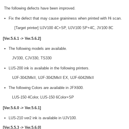
The following defects have been improved.
Fix the defect that may cause graininess when printed with Hi scan.
[Target printer] UJV100 4C+SP, UJV100 SP+4C, JV100 8C
[Ver.5.6.1 -> Ver.5.6.2]
The following models are available.
JV330, CJV330, TS330
LUS-200 ink is available in the following printers.
UJF-3042MkII, UJF-3042MkII EX, UJF-6042MkII
The following Colors are available in JFX600.
LUS-150 4Color, LUS-150 6Color+SP
[Ver.5.6.0 -> Ver.5.6.1]
LUS-210 ver2 ink is available in UJV100.
[Ver.5.5.3 -> Ver.5.6.0]