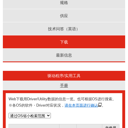
规格
供应
技术问答（英语）
下载
最新信息
驱动程序/实用工具
手册
Web下载用Driver/Utility数据的信息一览。也可根据OS进行搜索。
※各OS的软件・Driver对应状况，
请在本页面进行确认
。