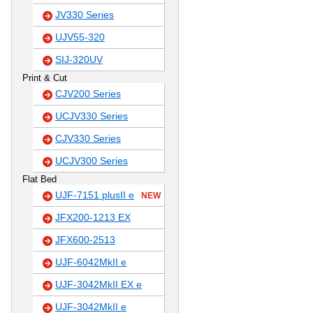
JV330 Series
UJV55-320
SIJ-320UV
Print & Cut
CJV200 Series
UCJV330 Series
CJV330 Series
UCJV300 Series
Flat Bed
UJF-7151 plusII e
NEW
JFX200-1213 EX
JFX600-2513
UJF-6042MkII e
UJF-3042MkII EX e
UJF-3042MkII e