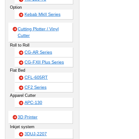
Option
Kebab MkII Series
Cutting Plotter / Vinyl
Cutter
Roll to Roll
CG-AR Series
CG-FXII Plus Series
Flat Bed
CFL-605RT
CF2 Series
Apparel Cutter
APC-130
3D Printer
Inkjet system
3DUJ-2207