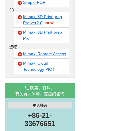
Simple POP
3D
Mimaki 3D Print prep
Pro ver2.0
NEW
Mimaki 3D Print prep
Pro
远程
Mimaki Remote Access
Mimaki Cloud
Technology PICT
购买，订购，
有关解决问题，支援的咨询
电话号码
+86-21-
33676651