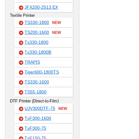
JFX200-2513 EX
Textile Printer
TS330-1800
NEW
TS200-1600
NEW
Tx330-1800
Tx330-1800B
TRAPIS
Tiger600-1800TS
TS330-1600
TS55-1800
DTF Printer (Direct-to-Film）
UJV300DTF-75
NEW
TxF300-1600
TxF300-75
TxF150-75