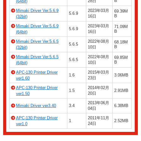
B
28日
(64bit)
Mimaki Driver Ver.5.6.9
2023年03月
69.39M
5.6.9
B
16日
(32bit)
Mimaki Driver Ver.5.6.9
2023年03月
71.09M
5.6.9
B
16日
(64bit)
Mimaki Driver Ver.5.6.5
2022年08月
68.18M
5.6.5
B
10日
(32bit)
Mimaki Driver Ver.5.6.5
2022年08月
69.85M
5.6.5
B
10日
(64bit)
APC-130 Printer Driver
2015年03月
1.6
3.06MB
23日
ver1.60
APC-130 Printer Driver
2014年02月
1.5
2.91MB
20日
ver1.50
2013年06月
Mimaki Driver ver3.40
3.4
6.38MB
04日
APC-130 Printer Driver
2011年11月
1
2.52MB
24日
ver1.0