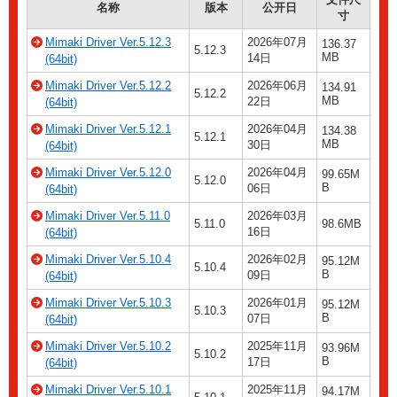
名称
版本
公开日
寸
Mimaki Driver Ver.5.12.3
2026年07月
136.37
5.12.3
MB
14日
(64bit)
Mimaki Driver Ver.5.12.2
2026年06月
134.91
5.12.2
MB
22日
(64bit)
Mimaki Driver Ver.5.12.1
2026年04月
134.38
5.12.1
MB
30日
(64bit)
Mimaki Driver Ver.5.12.0
2026年04月
99.65M
5.12.0
B
06日
(64bit)
Mimaki Driver Ver.5.11.0
2026年03月
5.11.0
98.6MB
16日
(64bit)
Mimaki Driver Ver.5.10.4
2026年02月
95.12M
5.10.4
B
09日
(64bit)
Mimaki Driver Ver.5.10.3
2026年01月
95.12M
5.10.3
B
07日
(64bit)
Mimaki Driver Ver.5.10.2
2025年11月
93.96M
5.10.2
B
17日
(64bit)
Mimaki Driver Ver.5.10.1
2025年11月
94.17M