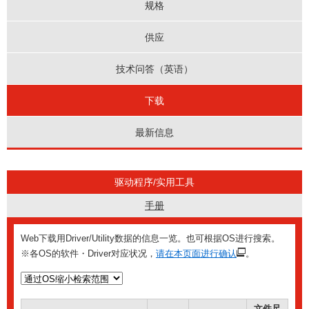
规格
供应
技术问答（英语）
下载
最新信息
驱动程序/实用工具
手册
Web下载用Driver/Utility数据的信息一览。也可根据OS进行搜索。
※各OS的软件・Driver对应状况，
请在本页面进行确认
。
文件尺