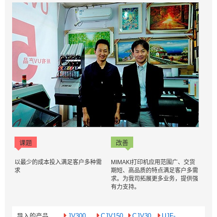
课题
改善
以最少的成本投入满足客户多种需
MIMAKI打印机应用范围广、交货
求
期短、高品质的特点满足客户多需
求。为我司拓展更多业务，提供强
有力支持。
导入的产品
JV300
CJV150
CJV30
UJF-