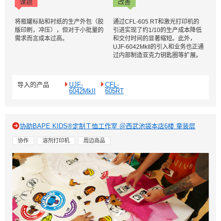
课题
改善
将瓶罐标贴和衬纸的生产外包（胶
通过CFL-605 RT和激光打印机的
版印刷，冲压），但对于小批量的
引进实现了约1/10的生产成本降低
需求而言成本过高。
和交付时间的显著缩短。此外，
UJF-6042MkII的引入和业务也正通
过内部制造亚克力钥匙圈等扩展。
导入的产品
UJF-
CFL-
6042MkII
605RT
协助BAPE KIDS®定制Ｔ恤工作室 ＠西武池袋本店6楼 童装层
协作
溶剂打印机
周边商品