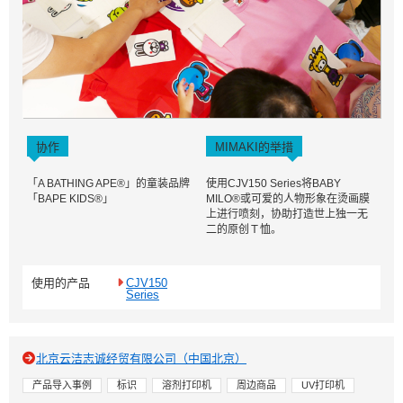
协作
MIMAKI的举措
「A BATHING APE®」的童装品牌
使用CJV150 Series将BABY
「BAPE KIDS®」
MILO®或可爱的人物形象在烫画膜
上进行喷刻，协助打造世上独一无
二的原创Ｔ恤。
使用的产品
CJV150
Series
北京云洁志诚经贸有限公司（中国北京）
产品导入事例
标识
溶剂打印机
周边商品
UV打印机