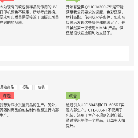
因为现有的软包装样品制作用的UV
开始有些担心“UCJV300-75"是否能
打印机颜色不稳定，所以考虑置换。
满足我公司要求的速度，色彩还原，
要求打印质量需要接近于凹版印刷量
材料匹配，使用状况等条件，但实际
产时的的品质。
接触后发现这些条件都能满足了。并
且虽然第一次使用MIMAKI产品，但
还是很快适应顺利地交替了。
周边商品
标贴
包装
课题
改善
我想对应小批量商品的生产。另外，
通过引入UJF-6042和CFL-605RT实
其随附商品的包装制作也想进行内部
现内部生产。CFL-605RT不仅用于
生产。
包装，还用于生产不规则的封印纸。
通过提出制作一个样品，订单率大幅
提升。