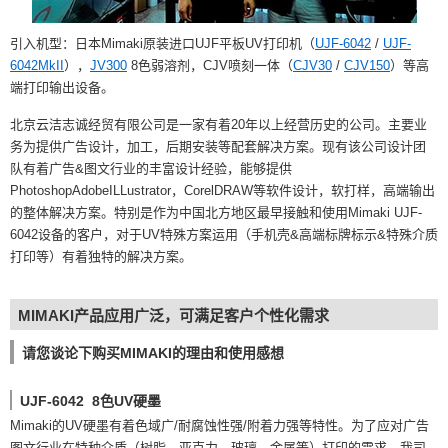
引入机型：日本Mimaki原装进口UJF平板UV打印机（
UJF-6042
/
UJF-
6042MkII
），
JV300
8色弱溶剂，CJV喷刻一体（
CJV30
/
CJV150
）等高
端打印输出设备。
北京云洁志诚经贸有限公司是一家有着20年以上经营历史的公司。主要业
务为提供广告设计，加工，后期安装等配套解决方案。现有该公司设计团
队有着广告&图文行业的丰富设计经验，能够提供
PhotoshopAdobeILLustrator，CorelDRAW等软件设计，软打样，高端输出
的整体解决方案。特别是作为中国北方地区最早接触和使用Mimaki UJF-
6042设备的客户，对于UV特殊方案运用（手机壳&高端标牌标示&特殊介质
打印等）有着独特的解决方案。
MIMAKI产品应用广泛，可满足客户个性化需求
请您谈论下购买MIMAKI的理由和使用感想
UJF-6042 8色UV硬墨
Mimaki的UV硬墨有着色域广/耐腐蚀性强/附着力强等特性。为了应对广告
图文行业在特种介质（树脂，亚克力，玻璃，金属等）打印的需求，我司