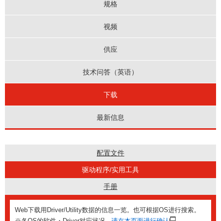
规格
视频
供应
技术问答（英语）
下载
最新信息
配置文件
驱动程序/实用工具
手册
Web下载用Driver/Utility数据的信息一览。也可根据OS进行搜索。
※各OS的软件・Driver对应状况，
请在本页面进行确认
。