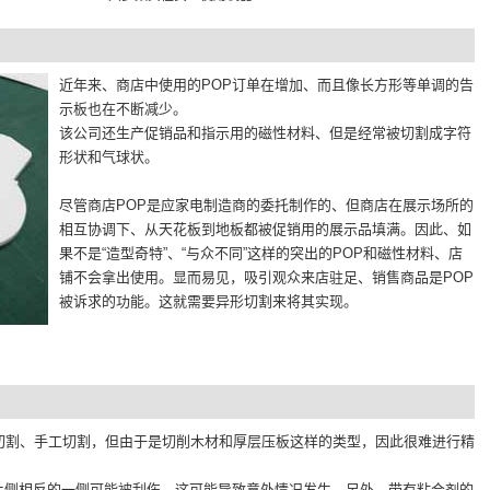
近年来、商店中使用的POP订单在增加、而且像长方形等单调的告
示板也在不断减少。
该公司还生产促销品和指示用的磁性材料、但是经常被切割成字符
形状和气球状。
尽管商店POP是应家电制造商的委托制作的、但商店在展示场所的
相互协调下、从天花板到地板都被促销用的展示品填满。因此、如
果不是“造型奇特”、“与众不同”这样的突出的POP和磁性材料、店
铺不会拿出使用。显而易见，吸引观众来店驻足、销售商品是POP
被诉求的功能。这就需要异形切割来将其实现。
字机切割、手工切割，但由于是切削木材和厚层压板这样的类型，因此很难进行精
片侧相反的一侧可能被刮伤，这可能导致意外情况发生。另外，带有粘合剂的