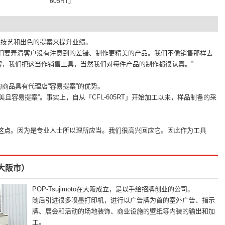
605RT」
的匠人技艺和出色的提案来提升业绩。
我们要弄清客户没有注意到的差错、制作更精美的产品。我们不像销售那样去
客，我们把这当作销售工具，当然我们对每件产品的制作都很认真。”
商品具有代理店“容易提案”的优势。
美且容易提案”。事实上，自从「CFL-605RT」开始加工以来，样品制备的采
到这点。因为是专业人士所以理所应当。我们很高兴回应它。因此作为工具
阪府大阪市）
POP-Tsujimoto在大阪成立，是以手绘招牌创业的公司。
随后引进很多喷墨打印机，进行以广告牌为首的室外广告、指示
牌、展会和活动的场地装饰、商业设施的壁纸等内装的输出和加
工。