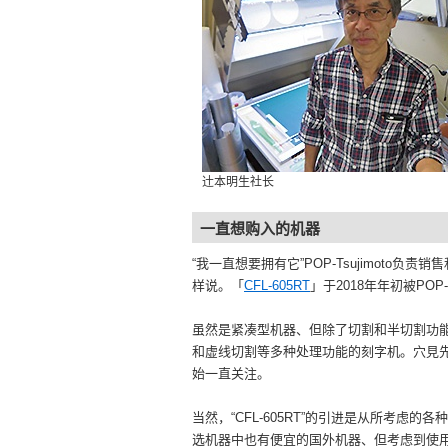
辻本明生社长
一直想购入的机器
“我一直想要拥有它”POP-Tsujimoto负
样说。「
CFL-605RT
」于2018年年初被POP-T
虽然是紧凑型机器、但除了切割和半切割功
和虚线切割等多种处理功能的刻字机。穴見
始一直关注。
当然，“CFL-605RT”的引进是从所考虑的
选机器中也有便宜的国外机器、但考虑到使用