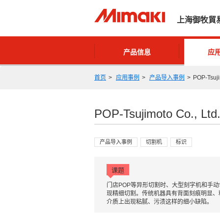
上海御牧貿
产品信息
应
首页
应用事例
产品导入事例
POP-Tsu
POP-Tsujimoto Co.
产品导入事例
切割机
标识
课题
门店POP等异形切割时、大型刻字机和手
现精细切割。传统机器具有背面刻痕明显、
介质上出现粘腻、污渍这样的细小缺陷。