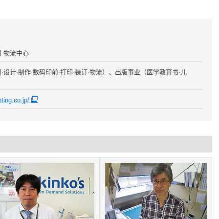
司 物流中心
·设计·制作·数码印前·打印·装订·物流）、出版事业（医学教育书·儿
nting.co.jp/