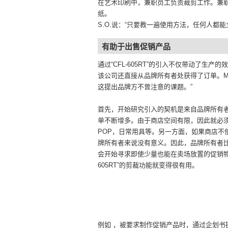
在艺术印刷中，兼职员工负责裁剪工作。兼
纸。
S.O.说：“只要教一遍使用方法，任何人都能
有助于出售促销产品
通过“CFL-605RT”的引入不仅带动了生产的
该公司还直接从品牌所有者处获得了订单。M.
这提出品牌方不曾注意的课题。”
首先，开始研究引入的契机是来自品牌所有
单不断增多。由于商店空间有限，因此就必
POP，日常用具等。另一方面，如果商店不
牌所有者来说没有意义。因此，品牌所有者
会开始寻求即使少量也能在卖场放置的促销物。
605RT”的剪裁功能就变得很有用。
例如 ，被要求制作促销产品时，通过企划书