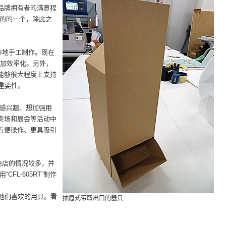
品牌拥有者的满意程
好的的一个，除此之
命地手工制作。现在
间更加效率化。另外，
能够很大程度上支持
的重要性。
很感兴趣、想加强用
卖场和展会等活动中
方便操作、更具吸引
商店的情况较多，并
FL-605RT”制作
用他们喜欢的用具。看
抽屉式带取出口的器具