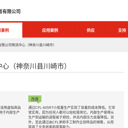
易有限公司
用事例
应用案例
供应
支持
刷有限公司物流中心（神奈川县川崎市）
中心（神奈川县川崎市）
改善
商谈用虚拟商品
通过CFL-605RT小批量生产实现了显着的成本降低。它非
用于内部生产
常实用，因为任何人都可以轻松使用它。内部生产使得从
生产到运输的进程易于把控，并且内部压力显着降低。另
外，至此通过由CFL承担手工制作企划样品的销售，从而
提高了业务效率和提案能力。