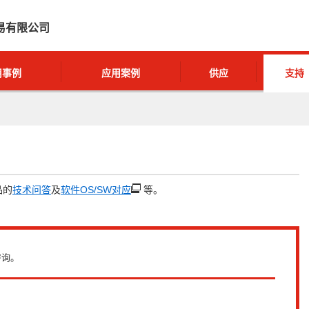
易有限公司
用事例
应用案例
供应
支持
品的
技术问答
及
软件OS/SW对应
等。
咨询。