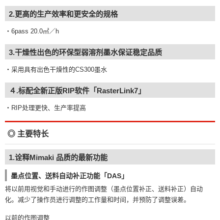
2.更高的生产效率和更安全的规格
・6pass 20.0㎡／h
3.干燥性出色的环保型弱溶剂墨水保证稳定品质
・采用具有出色干燥性的CS300墨水
４.标配全新正版RIP软件「RasterLink7」
・RIP处理更快、生产率提高
◎ 主要特长
1.诠释Mimaki 品质的最新功能
墨点位置、送料自动补正功能「DAS」
将以前用视觉和手动进行的作图调整（墨点位置补正、送料补正）自动
化。减少了操作员进行调整的工作量和时间，并预防了调整误差。
以前的作图调整