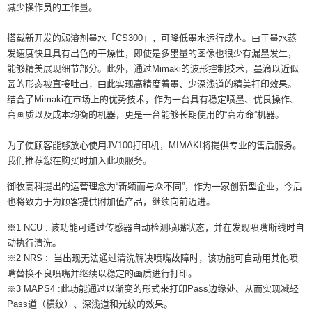
减少操作员的工作量。
搭载新开发的弱溶剂墨水「CS300」，可降低墨水运行成本。由于墨水蒸
发速度快且具有出色的干燥性，即使是多墨量的图像也很少有漏墨发生，
能够精美展现细节部分。此外，通过Mimaki的波形控制技术，墨滴以近似
圆的形态被直接吐出，由此实现高精度着墨、少深浅道的精美打印效果。
结合了Mimaki在市场上的优势技术，作为一台具有稳定喷墨、优良操作、
高画质以及成本均衡的机器，更是一台能够长期使用的“高寿命”机器。
为了使顾客能够放心使用JV100打印机，MIMAKI将提供专业的售后服务。
我们推荐您在购买时加入此项服务。
御牧高科提出的运营理念为“新颖而与众不同”，作为一家创新型企业，今后
也将致力于为顾客提供附加值产品，继续向前迈进。
※1 NCU : 该功能可通过传感器自动检测喷嘴状态，并在发现喷嘴断线时自
动执行清洗。
※2 NRS : 当出现无法通过清洗解决喷嘴故障时，该功能可自动用其他喷
嘴替换不良喷嘴并继续以稳定的画质进行打印。
※3 MAPS4 :此功能通过以渐变的形式来打印Pass边缘处、从而实现减轻
Pass道（横纹）、深浅道和光纹的效果。