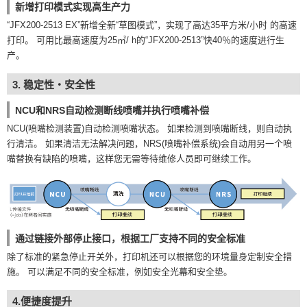
新增打印模式实现高生产力
“JFX200-2513 EX”新增全新“草图模式”，实现了高达35平方米/小时 的高速
打印。 可用比最高速度为25㎡/ h的“JFX200-2513”快40％的速度进行生
产。
3. 稳定性・安全性
NCU和NRS自动检测断线喷嘴并执行喷嘴补偿
NCU(喷嘴检测装置)自动检测喷嘴状态。 如果检测到喷嘴断线，则自动执
行清洁。 如果清洁无法解决问题，NRS(喷嘴补偿系统)会自动用另一个喷
嘴替换有缺陷的喷嘴，这样您无需等待维修人员即可继续工作。
通过链接外部停止接口，根据工厂支持不同的安全标准
除了标准的紧急停止开关外，打印机还可以根据您的环境量身定制安全措
施。 可以满足不同的安全标准，例如安全光幕和安全垫。
4.便捷度提升