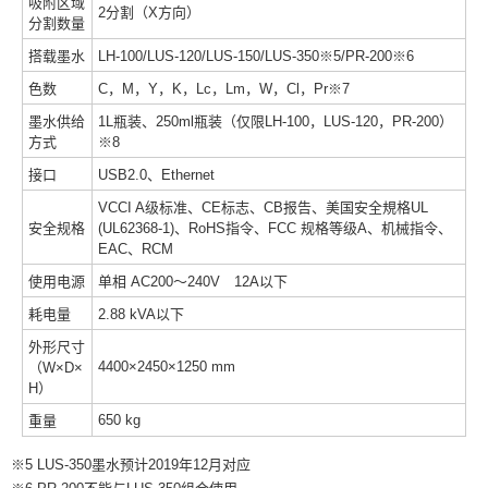
吸附区域
2分割（X方向）
分割数量
搭载墨水
LH-100/LUS-120/LUS-150/LUS-350※5/PR-200※6
色数
C，M，Y，K，Lc，Lm，W，Cl，Pr※7
墨水供给
1L瓶装、250ml瓶装（仅限LH-100，LUS-120，PR-200）
方式
※8
接口
USB2.0、Ethernet
VCCI A级标准、CE标志、CB报告、美国安全規格UL
安全规格
(UL62368-1)、RoHS指令、FCC 规格等级A、机械指令、
EAC、RCM
使用电源
单相 AC200～240V 12A以下
耗电量
2.88 kVA以下
外形尺寸
4400×2450×1250 mm
（W×D×
H）
650 kg
重量
※5 LUS-350墨水预计2019年12⽉对应