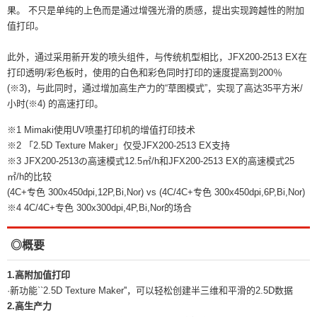
果。 不只是单纯的上色而是通过增强光滑的质感，提出实现跨越性的附加
值打印。
此外，通过采用新开发的喷头组件，与传统机型相比，JFX200-2513 EX在
打印透明/彩色板时，使用的白色和彩色同时打印的速度提高到200％
(※3)，与此同时，通过增加高生产力的“草图模式”，实现了高达35平方米/
小时(※4) 的高速打印。
※1 Mimaki使用UV喷墨打印机的增值打印技术
※2 「2.5D Texture Maker」仅受JFX200-2513 EX支持
※3 JFX200-2513の高速模式12.5㎡/h和JFX200-2513 EX的高速模式25
㎡/h的比较
(4C+专色 300x450dpi,12P,Bi,Nor) vs (4C/4C+专色 300x450dpi,6P,Bi,Nor)
※4 4C/4C+专色 300x300dpi,4P,Bi,Nor的场合
◎概要
1.高附加值打印
·新功能``2.5D Texture Maker''，可以轻松创建半三维和平滑的2.5D数据
2.高生产力