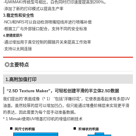
·与MIMAKI传统型号相比，白色同时打印速度提高到200％。
·添加了新的打印模式以提高生产率
3.稳定性和安全性
·NCU和NRS可以自动检测喷嘴短线并进行喷嘴补偿
·根据工厂与外部接口配合，支持不同的安全标准
4.便捷度提升
·通过增加用于真空控制的脚踏开关来提高工作效率
·支持以太网连接
◎主要特点
1.高附加值打印
“2.5D Texture Maker”，可轻松创建平滑的半立体2.5D数据
我们提出的“表面成像（* 1） ”包括“浮雕印花”，它使表面看起来有多层UV
油墨。虽然较厚的层可以增加凹凸，但只能通过堆叠阶梯层来实现更平滑
的表达，因此需要为每个层手动准备数据。
* 1 Mimaki使用UV喷墨打印机的增值印刷技术