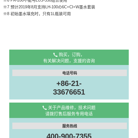
※6 PR-200不能与LUS-350组合使用
※7 预计2019年8⽉支持LH-100の6C+Cl+W墨水套装
※8 初始墨水填充时，只有1L瓶装可用
购买，订购，
有关解决问题，支援的咨询
电话号码
+86-21-
33676651
关于产品维修，技术问题
请拨打售后服务专用电话
服务热线
400-900-7355