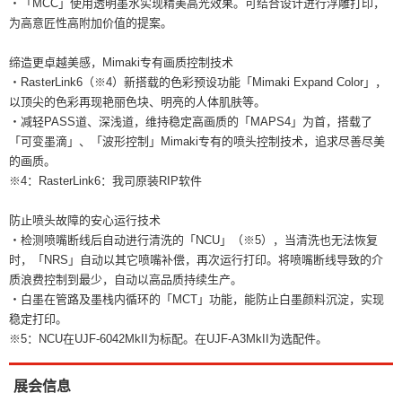
・「MCC」使用透明墨水实现精美高光效果。可结合设计进行浮雕打印，
为高意匠性高附加价值的提案。
缔造更卓越美感，Mimaki专有画质控制技术
・RasterLink6（※4）新搭载的色彩预设功能「Mimaki Expand Color」，
以顶尖的色彩再现艳丽色块、明亮的人体肌肤等。
・减轻PASS道、深浅道，维持稳定高画质的「MAPS4」为首，搭载了
「可变墨滴」、「波形控制」Mimaki专有的喷头控制技术，追求尽善尽美
的画质。
※4：RasterLink6：我司原装RIP软件
防止喷头故障的安心运行技术
・检测喷嘴断线后自动进行清洗的「NCU」（※5），当清洗也无法恢复
时，「NRS」自动以其它喷嘴补偿，再次运行打印。将喷嘴断线导致的介
质浪费控制到最少，自动以高品质持续生产。
・白墨在管路及墨栈内循环的「MCT」功能，能防止白墨颜料沉淀，实现
稳定打印。
※5：NCU在UJF-6042MkII为标配。在UJF-A3MkII为选配件。
展会信息