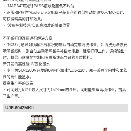
・“MAPS4”可减轻PASS痕以及颜色不均匀
・正版RIP软件“RasterLink6”配备已获专利的独创抖动处理技术“M0FD1”，
可获得精美的打印效果。
・“波形控制技术”实现高精准的着墨位置
不间断打印连续运行解决方案
・“NCU”可通过对喷嘴断线状况的确认自动完成清洗作业。如清洗无法修复
喷嘴断线时，则自动启动喷嘴断墨补偿功能后，继续打印工作。连续输出
时，将最小限度地控制因喷嘴断线而导致的介质损耗。
新开发的高性能UV固化墨水
・专门为SIJ-320UV开发的UV固化墨水“LUS-120”，属于兼具牢固性和柔软
性的高性能墨水。
提高生产率的双卷
・可同时打印2个最大尺寸为1524mm的介质。同时能处理两项作业，提高
了生产率。
UJF-6042MKII