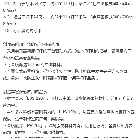
※1：相当于打印A4尺寸，约38个/H（打印条件／4色草图模式600×600dpi
8Pass）
※2：相当于打印A4尺寸，约52个/H（打印条件／6色草图模式600×600dpi
8Pass）
※3：标准模式的打印
创造高附加价值的先进机械构造
・采用实现高精度打印的平台驱动方式。减少打印时的摇晃，高精度的平
台移动提高着墨精度。
・可直喷厚达153mm的立体材料。
・全覆盖式面罩构造，提升操作安全性，防止打印中发生夹手等人身事
故。另外，也防止灰尘附着到打印面，保障打印品质 。
创造丰富多彩应用的墨水
・柔性墨水「LUS-120」，可打印皮革、聚酯氨等柔软材料，活用在广泛的
应用中。
・与许多材料都有高附着力的「LUS-150」，与亚克力及玻璃也有良好的匹
配度，适合制作室内广告、奖牌等。
・直喷底漆「PR-200」，以树脂类材料为首，使用在玻璃、金属及实施表
面加工的材料上，提升墨水附着力。