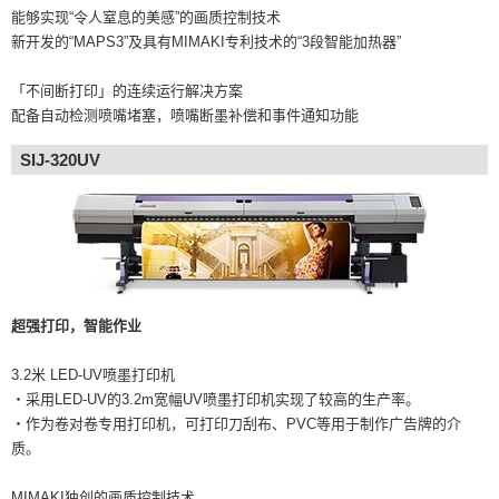
能够实现“令人窒息的美感”的画质控制技术
新开发的“MAPS3”及具有MIMAKI专利技术的“3段智能加热器”
「不间断打印」的连续运行解决方案
配备自动检测喷嘴堵塞，喷嘴断墨补偿和事件通知功能
SIJ-320UV
超强打印，智能作业
3.2米 LED-UV喷墨打印机
・采用LED-UV的3.2m宽幅UV喷墨打印机实现了较高的生产率。
・作为卷对卷专用打印机，可打印刀刮布、PVC等用于制作广告牌的介
质。
MIMAKI独创的画质控制技术