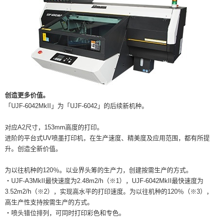
创造更多价值。
「UJF-6042MkII」为「UJF-6042」的后续新机种。
对应A2尺寸，153mm高度的打印。
进阶的平台式UV喷墨打印机，在生产速度、精美度及应用范围，都有所提
升。创造全新价值。
为以往机种的120％。以业界头筹的生产力，创建按需生产的方式。
・UJF-A3MkII最快速度为2.48m2/h（※1），UJF-6042MkII最快速度为
3.52m2/h（※2），实现高水平的打印速度。为以往机种的120％（※3），
高生产性支持按需生产的方式。
・喷头错位排列，可同时打印彩色和专色。