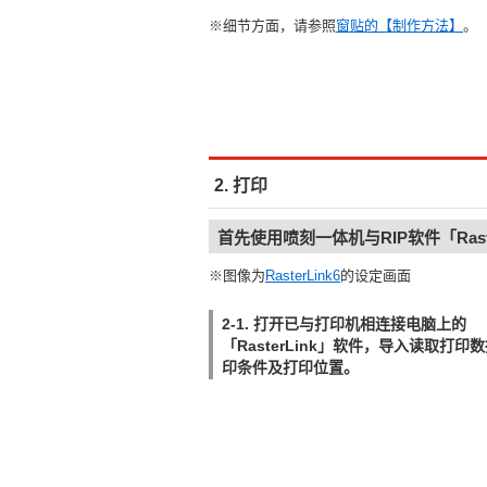
※细节方面，请参照
窗贴的【制作方法】
。
2. 打印
首先使用喷刻一体机与RIP软件「Ras
※图像为
RasterLink6
的设定画面
2-1. 打开已与打印机相连接电脑上的
「RasterLink」软件，导入读取打印
印条件及打印位置。