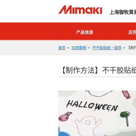
上海御牧貿
产品信息
应
首页
应用案例
不干胶贴纸・磁铁
【制
【制作方法】不干胶贴