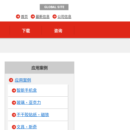
GLOBAL SITE
首页
最新信息
公司信息
下载
咨询
应用案例
应用案例
智能手机盒
玻璃・亚克力
不干胶贴纸・磁铁
文具・新奇