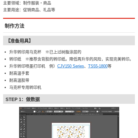
主要领域：制作服装・商品
主要用途：促销商品、礼品等
制作方法
【准备用具】
升华转印用马克杯 ※已上过树脂涂层的
转印纸 ※推荐含背胶的转印纸。降低再升华的风险，实现完美转印。
升华转印喷墨打印机 例）
CJV150 Series
、
TS55-1800
等
耐高温手套
耐高温胶带
马克杯专用转印机
STEP 1：做数据