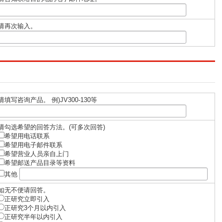
请再次输入。
请填写咨询产品。 例)JV300-130等
请勾选希望的回答方法。(可多次回答)
希望用电话联系
希望用电子邮件联系
希望营业人员亲自上门
希望邮送产品目录等资料
其他
如无不便请回答。
正研究立即引入
正研究3个月以内引入
正研究半年以内引入